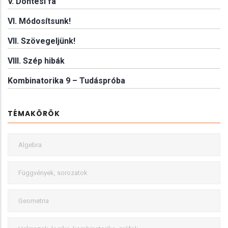
V. Döntési fa
VI. Módosítsunk!
VII. Szövegeljünk!
VIII. Szép hibák
Kombinatorika 9 – Tudáspróba
TÉMAKÖRÖK
Algebra
Függvények, sorozatok
Geometria