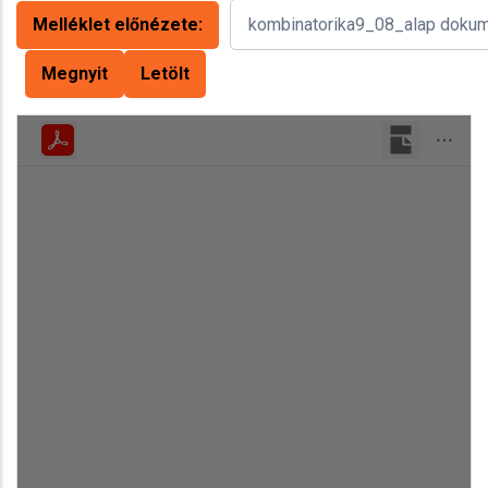
Melléklet előnézete:
Megnyit
Letölt