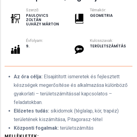
Szerző:
Témakör:
PAULOVICS
GEOMETRIA
ZOLTÁN
UJHÁZY MÁRTON
Évfolyam:
Kulcsszavak:
9.
TERÜLETSZÁMÍTÁS
Az óra célja:
Elsajátított ismeretek és fejlesztett
készségek megerősítése és alkalmazása különböző
gyakorlati – területszámítással kapcsolatos –
feladatokban.
Előzetes tudás:
síkidomok (téglalap, kör, trapéz)
területének kiszámítása, Pitagorasz-tétel
Központi fogalmak:
területszámítás
MELLÉKLETEK: