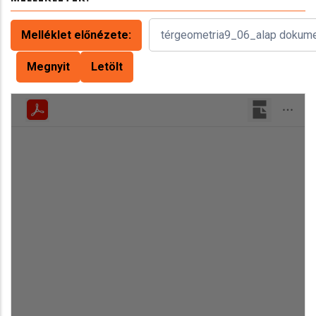
Melléklet előnézete:
Megnyit
Letölt