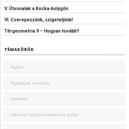
V. Útvonalak a Kocka-bolygón
VI. Cserepezzünk, szigeteljünk!
Térgeometria 9 – Hogyan tovább?
TÉMAKÖRÖK
Algebra
Függvények, sorozatok
Geometria
Halmazok, logika, kombinatorika, gráfok