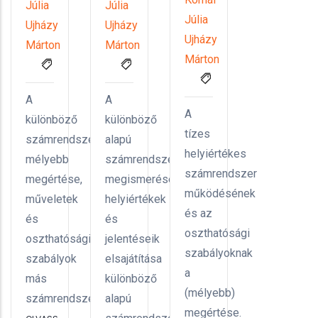
Júlia
Júlia
Júlia
Ujházy
Ujházy
Ujházy
Márton
Márton
Márton
A
A
A
különböző
különböző
tízes
számrendszerek
alapú
helyiértékes
mélyebb
számrendszerek
számrendszer
megértése,
megismerése,
működésének
műveletek
helyiértékek
és az
és
és
oszthatósági
oszthatósági
jelentéseik
szabályoknak
szabályok
elsajátítása
a
más
különböző
(mélyebb)
számrendszerekben.
alapú
megértése.