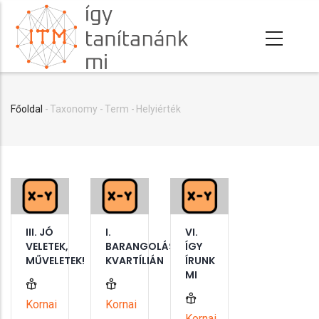
Ugrás
a
tartalomra
Főoldal
-
Taxonomy
-
Term
-
Helyiérték
Morzsa
III. JÓ
I.
VI.
VELETEK,
BARANGOLÁS
ÍGY
MŰVELETEK!
KVARTÍLIÁN
ÍRUNK
MI
Kornai
Kornai
Kornai