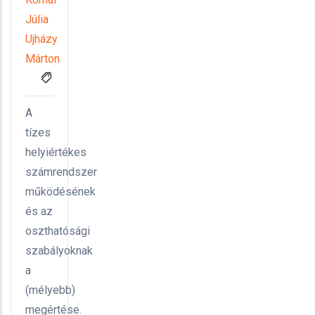
Júlia
Ujházy
Márton
A
tízes
helyiértékes
számrendszer
működésének
és az
oszthatósági
szabályoknak
a
(mélyebb)
megértése.