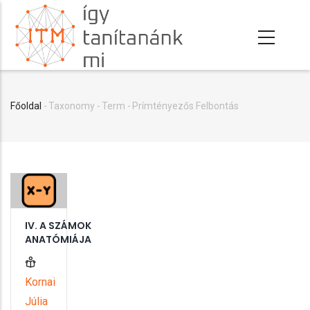
Ugrás
a
tartalomra
Főoldal
-
Taxonomy
-
Term
-
Prímtényezős Felbontás
Morzsa
IV. A SZÁMOK
ANATÓMIÁJA
Kornai
Júlia