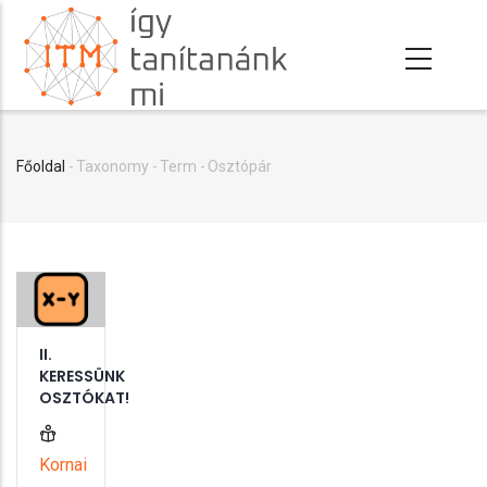
Ugrás
a
tartalomra
Főoldal
-
Taxonomy
-
Term
-
Osztópár
Morzsa
II.
KERESSÜNK
OSZTÓKAT!
Kornai