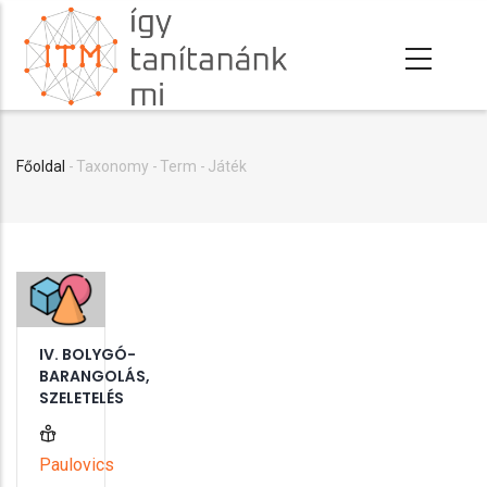
Ugrás
a
tartalomra
Főoldal
-
Taxonomy
-
Term
-
Játék
Morzsa
IV. BOLYGÓ-
BARANGOLÁS,
SZELETELÉS
Paulovics